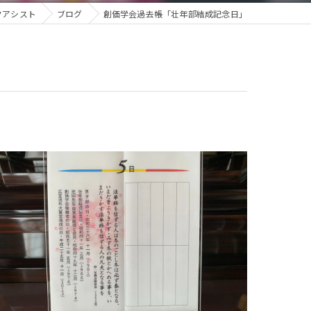
クアシスト
ブログ
創価学会過去帳「壮年部結成記念日」