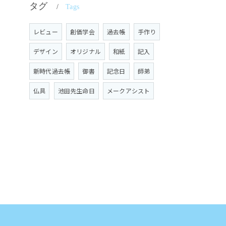
タグ
Tags
レビュー
創価学会
過去帳
手作り
デザイン
オリジナル
和紙
記入
新時代過去帳
御書
記念日
師弟
仏具
池田先生命日
メークアシスト