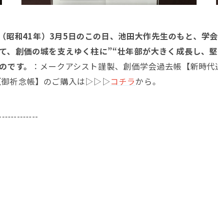
年（昭和41年）3月5日のこの日、池田大作先生のもと、学
て、創価の城を支えゆく柱に”“壮年部が大きく成長し、
のです。
：メークアシスト謹製、創価学会過去帳【新時代
【御祈念帳】のご購入は▷▷▷
コチラ
から。
-------------
43