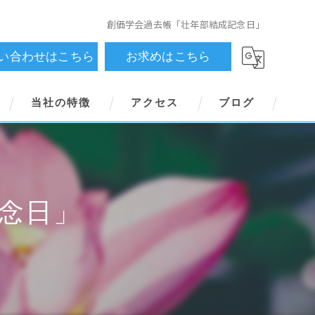
創価学会過去帳「壮年部結成記念日」
い合わせはこちら
お求めはこちら
当社の特徴
アクセス
ブログ
横書き用
縦書き用
念日」
御祈念帳
オーダーメイド