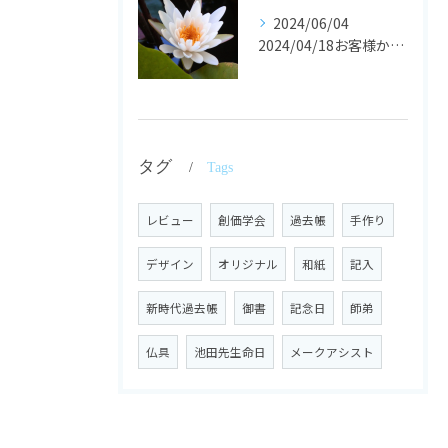
2024/06/04
2024/04/18お客様からの声
タグ
Tags
レビュー
創価学会
過去帳
手作り
デザイン
オリジナル
和紙
記入
新時代過去帳
御書
記念日
師弟
仏具
池田先生命日
メークアシスト