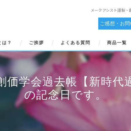
メークアシスト謹製・
ご感想・お問
とは？
ご挨拶
よくある質問
商品一覧
創価学会過去帳【新時代過
の記念日です。