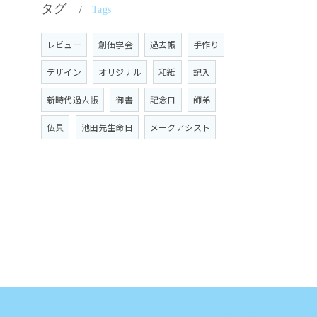
タグ
Tags
レビュー
創価学会
過去帳
手作り
デザイン
オリジナル
和紙
記入
新時代過去帳
御書
記念日
師弟
仏具
池田先生命日
メークアシスト