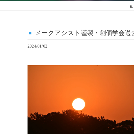
創
メークアシスト謹製・創価学会過
2024/01/02