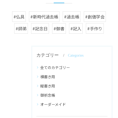
#仏具
#新時代過去帳
#過去帳
#創価学会
#師弟
#記念日
#御書
#記入
#手作り
カテゴリー
Categories
全てのカテゴリー
横書き用
縦書き用
御祈念帳
オーダーメイド