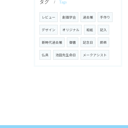
タグ
Tags
レビュー
創価学会
過去帳
手作り
デザイン
オリジナル
和紙
記入
新時代過去帳
御書
記念日
師弟
仏具
池田先生命日
メークアシスト