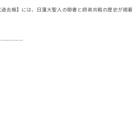
代過去帳】には、日蓮大聖人の御書と師弟共戦の歴史が掲
-------------
43