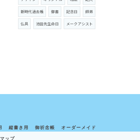
新時代過去帳
御書
記念日
師弟
仏具
池田先生命日
メークアシスト
用
縦書き用
御祈念帳
オーダーメイド
マップ