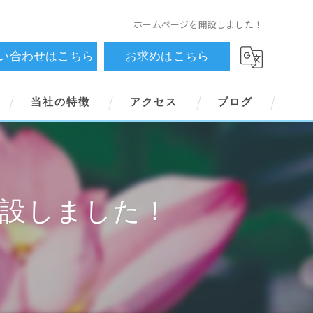
ホームページを開設しました！
い合わせはこちら
お求めはこちら
当社の特徴
アクセス
ブログ
横書き用
縦書き用
開設しました！
御祈念帳
オーダーメイド