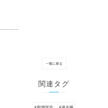
-------------
一覧に戻る
関連タグ
#創価学会
#過去帳