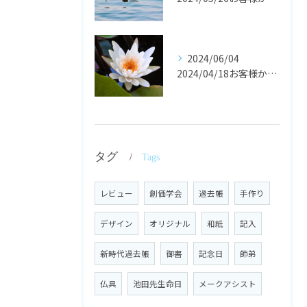
2024/06/04
2024/04/18お客様からの声
タグ
Tags
レビュー
創価学会
過去帳
手作り
デザイン
オリジナル
和紙
記入
新時代過去帳
御書
記念日
師弟
仏具
池田先生命日
メークアシスト