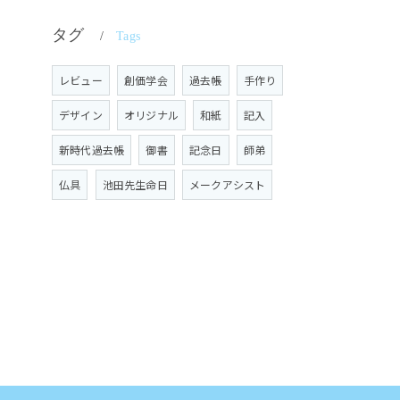
タグ
Tags
レビュー
創価学会
過去帳
手作り
デザイン
オリジナル
和紙
記入
新時代過去帳
御書
記念日
師弟
仏具
池田先生命日
メークアシスト