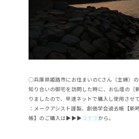
◯兵庫県姫路市にお住まいのCさん（主婦）の
知り合いの御宅を訪問した時に、お仏壇の［新
りましたので、早速ネットで購入し使用させ
：メークアシスト謹製、創価学会過去帳【新
帳】のご購入は▶︎▶︎▶︎
コチラ
から。