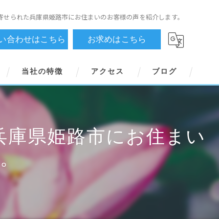
寄せられた兵庫県姫路市にお住まいのお客様の声を紹介します。
い合わせはこちら
お求めはこちら
当社の特徴
アクセス
ブログ
横書き用
縦書き用
兵庫県姫路市にお住まい
御祈念帳
。
オーダーメイド